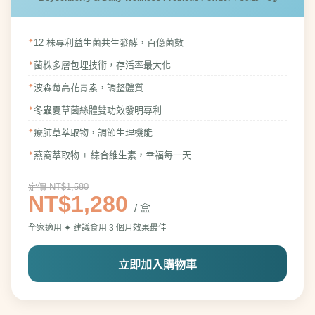
12 株專利益生菌共生發酵，百億菌數
菌株多層包埋技術，存活率最大化
波森莓高花青素，調整體質
冬蟲夏草菌絲體雙功效發明專利
療肺草萃取物，調節生理機能
燕窩萃取物 + 綜合維生素，幸福每一天
定價 NT$1,580
NT$1,280
/ 盒
全家適用 ✦ 建議食用 3 個月效果最佳
立即加入購物車