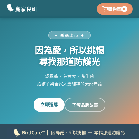
鳥家良研
購物車
0
✦ 新品上市 ✦
因為愛，所以挑惕
尋找那道防護光
波森莓 × 葉黃素 × 益生菌
給孩子與全家人最純粹的天然守護
立即選購
了解品牌故事